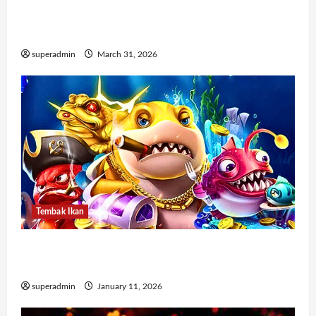
Slot Online Gacor Dari PG Soft Dengan
Kredibilitas Hingga RTP Yang Sangat Tinggi
superadmin
March 31, 2026
Tembak Ikan
Hal Penting yang Wajib Diketahui Pemain
Tembak Ikan Pemula
superadmin
January 11, 2026