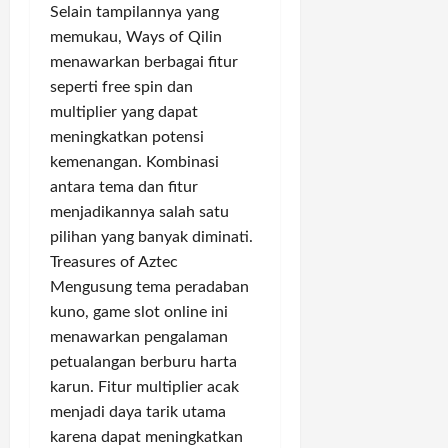
Selain tampilannya yang
memukau, Ways of Qilin
menawarkan berbagai fitur
seperti free spin dan
multiplier yang dapat
meningkatkan potensi
kemenangan. Kombinasi
antara tema dan fitur
menjadikannya salah satu
pilihan yang banyak diminati.
Treasures of Aztec
Mengusung tema peradaban
kuno, game slot online ini
menawarkan pengalaman
petualangan berburu harta
karun. Fitur multiplier acak
menjadi daya tarik utama
karena dapat meningkatkan