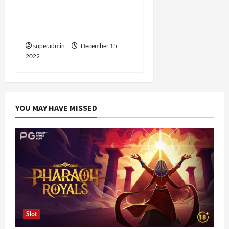
Autobola Situs Penyedia
Game Slot Gacor Di
Indonesia
superadmin
December 15,
2022
YOU MAY HAVE MISSED
Slot