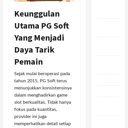
March
Keunggulan
2026
Utama PG Soft
January
2026
Yang Menjadi
August
Daya Tarik
2025
Pemain
January
2025
Sejak mulai beroperasi pada
July 2024
tahun 2015, PG Soft terus
menunjukkan konsistensinya
April 2024
dalam menghadirkan game
December
slot berkualitas. Tidak hanya
2023
fokus pada kuantitas,
provider ini juga
November
memperhatikan detail setiap