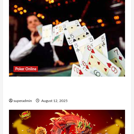
Poker Online
Info Permainan Dan Proses Awal Untuk Mulai
Betting di Judi Poker Online
superadmin
August 12, 2025