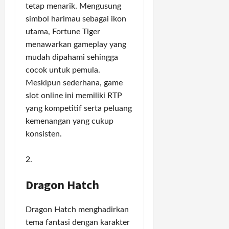
tetap menarik. Mengusung
simbol harimau sebagai ikon
utama, Fortune Tiger
menawarkan gameplay yang
mudah dipahami sehingga
cocok untuk pemula.
Meskipun sederhana, game
slot online ini memiliki RTP
yang kompetitif serta peluang
kemenangan yang cukup
konsisten.
Dragon Hatch
Dragon Hatch menghadirkan
tema fantasi dengan karakter