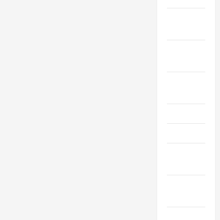
January
2026
August
2025
January
2025
July 2024
April 2024
December
2023
November
2023
October