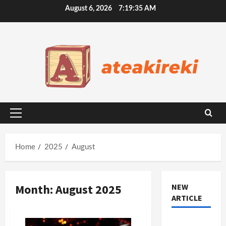
Skip
August 6, 2026
7:19:35 AM
to
content
Primary
Menu
Home
2025
August
Month:
August 2025
NEW
ARTICLE
Slot