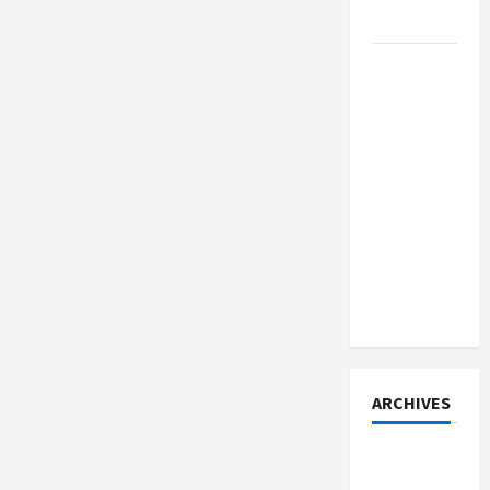
2025
Hal
Penting
yang Wajib
Gambler
Pemula
Tahu
tentang
Judi
Tembak
Ikan
ARCHIVES
March
2026