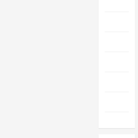
2023
January
2023
December
2022
November
2022
November
2020
September
2020
July 2020