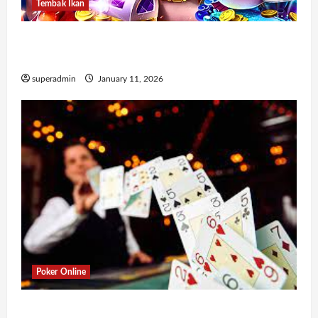
Tembak Ikan
Hal Penting yang Wajib Diketahui Pemain
Tembak Ikan Pemula
superadmin
January 11, 2026
Poker Online
Info Permainan Dan Proses Awal Untuk Mulai