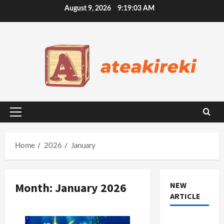
Skip
August 9, 2026
9:19:03 AM
to
content
Primary
Menu
Home
2026
January
Month:
January 2026
NEW
ARTICLE
Slot