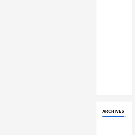
2025
Hal
Penting
yang Wajib
Gambler
Pemula
Tahu
tentang
Judi
Tembak
Ikan
ARCHIVES
March
2026