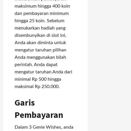
maksimum hingga 400 koin
dan pembayaran minimum
hingga 25 koin. Sebelum
menukarkan hadiah yang
disembunyikan di slot ini,
Anda akan diminta untuk
mengatur taruhan pilihan
Anda menggunakan bilah
perintah. Anda dapat
mengatur taruhan Anda dari
minimal Rp 500 hingga
maksimal Rp 250.000.
Garis
Pembayaran
Dalam 3 Genie Wishes, anda