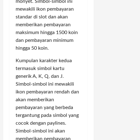
monyet. Simbol-simbol ini
mewakili ikon pembayaran
standar di slot dan akan
memberikan pembayaran
maksimum hingga 1500 koin
dan pembayaran minimum
hingga 50 koin.
Kumpulan karakter kedua
termasuk simbol kartu
generik A, K, Q, dan J.
Simbol-simbol ini mewakili
ikon pembayaran rendah dan
akan memberikan
pembayaran yang berbeda
tergantung pada simbol yang
cocok dengan paylines.
Simbol-simbol ini akan
memberikan pembayaran