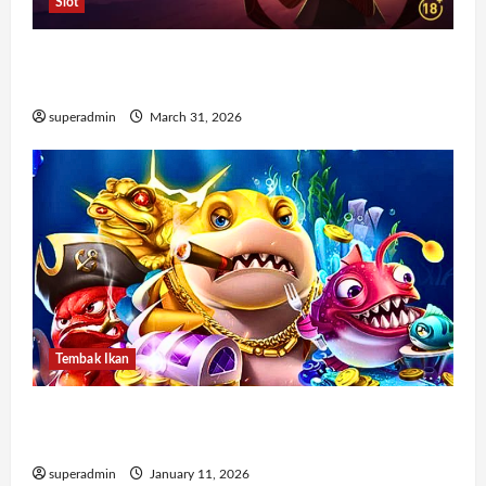
Slot
Slot Online Gacor Dari PG Soft Dengan
Kredibilitas Hingga RTP Yang Sangat Tinggi
superadmin
March 31, 2026
Tembak Ikan
Hal Penting yang Wajib Diketahui Pemain
Tembak Ikan Pemula
superadmin
January 11, 2026