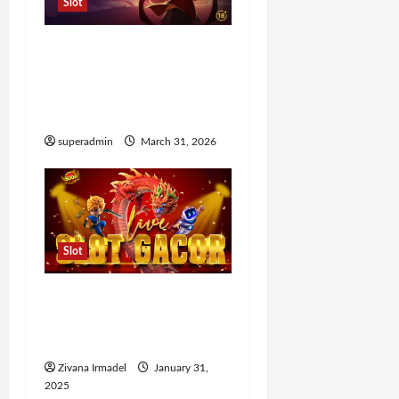
a
Slot
t
Slot Online Gacor Dari PG
i
Soft Dengan Kredibilitas
Hingga RTP Yang Sangat
o
Tinggi
n
superadmin
March 31, 2026
Slot
Cara Memilih Slot Gacor
yang Mudah Menang di
Tahun 2025
Zivana Irmadel
January 31,
2025
Slot