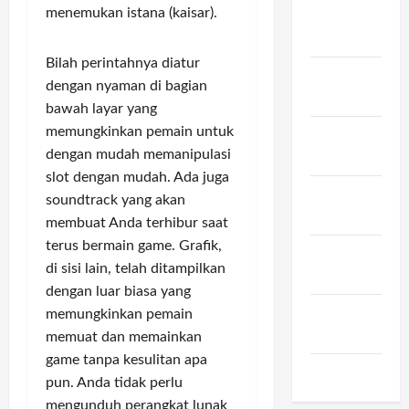
menemukan istana (kaisar).
October
2023
Bilah perintahnya diatur
January
dengan nyaman di bagian
2023
bawah layar yang
memungkinkan pemain untuk
December
dengan mudah memanipulasi
2022
slot dengan mudah. Ada juga
November
soundtrack yang akan
2022
membuat Anda terhibur saat
terus bermain game. Grafik,
November
di sisi lain, telah ditampilkan
2020
dengan luar biasa yang
September
memungkinkan pemain
2020
memuat dan memainkan
game tanpa kesulitan apa
July 2020
pun. Anda tidak perlu
mengunduh perangkat lunak