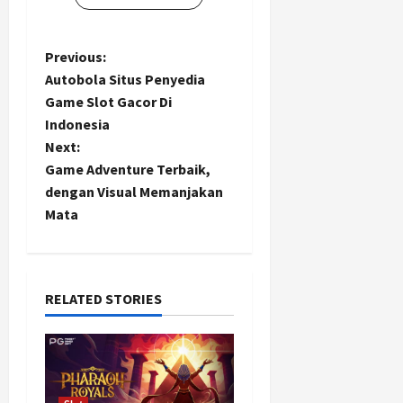
P
Previous:
Autobola Situs Penyedia
o
Game Slot Gacor Di
Indonesia
s
Next:
t
Game Adventure Terbaik,
dengan Visual Memanjakan
n
Mata
a
v
RELATED STORIES
i
g