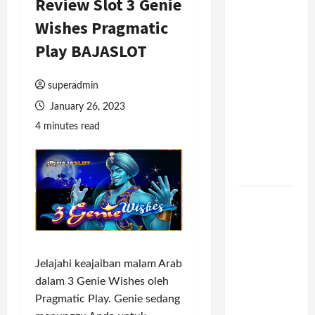
Review Slot 3 Genie
Slot
Wishes Pragmatic
Online
Play BAJASLOT
Gacor Dari
PG Soft
Dengan
superadmin
Kredibilitas
January 26, 2023
Hingga
4 minutes read
RTP Yang
Sangat
Tinggi
Hal
Penting
yang Wajib
Diketahui
Jelajahi keajaiban malam Arab
Pemain
dalam 3 Genie Wishes oleh
Tembak
Pragmatic Play. Genie sedang
Ikan