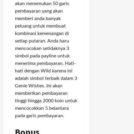
akan menemukan 50 garis
pembayaran yang akan
memberi anda banyak
peluang untuk membuat
kombinasi kemenangan di
setiap putaran. Anda haru
mencocokan setidaknya 3
simbol pada payline untuk
menerima pembayaran. Hati-
hati dengan Wild karena ini
adalah simbol terbaik dalam 3
Genie Wishes. Ini akan
memberikan pembayaran
tinggi hingga 2000 koin untuk
mencocokkan 5 belantara
pada garis pembayaran.
Bonus