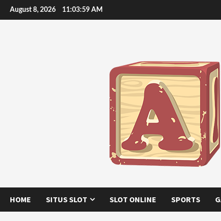
Skip
August 8, 2026
11:04:00 AM
to
content
HOME
SITUS SLOT
SLOT ONLINE
SPORTS
G