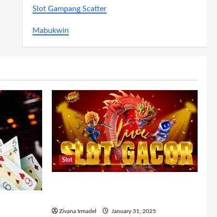
Slot Gampang Scatter
Mabukwin
Slot
Cara Memilih Slot Gacor yang Mudah
Menang di Tahun 2025
s Awal
Zivana Irmadel
January 31, 2025
di Poker