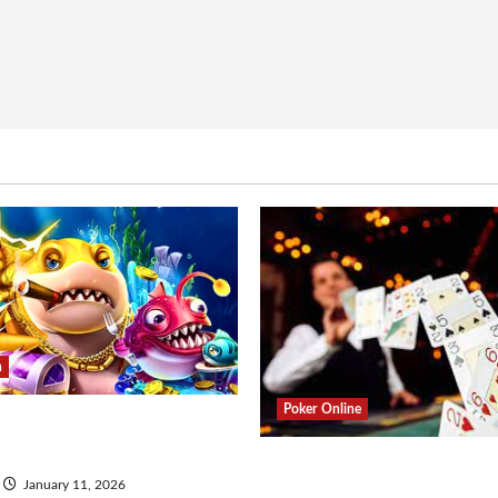
n
Poker Online
g yang Wajib Diketahui
mbak Ikan Pemula
Info Permainan Dan Prose
January 11, 2026
Untuk Mulai Betting di Ju